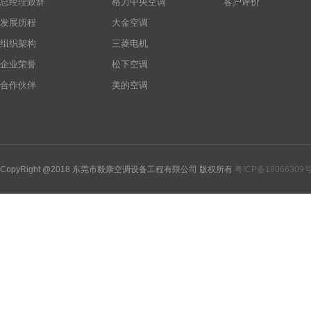
总经理致辞
格力中央空调
客户评价
发展历程
大金空调
组织架构
三菱电机
企业荣誉
松下空调
合作伙伴
美的空调
CopyRight @2018 东莞市毅康空调设备工程有限公司 版权所有
粤ICP备18066309